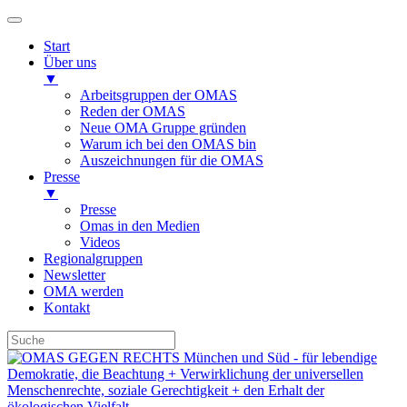
Start
Über uns
▼
Arbeitsgruppen der OMAS
Reden der OMAS
Neue OMA Gruppe gründen
Warum ich bei den OMAS bin
Auszeichnungen für die OMAS
Presse
▼
Presse
Omas in den Medien
Videos
Regionalgruppen
Newsletter
OMA werden
Kontakt