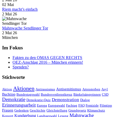
02
Mai
Riem macht’s einfach
2 Mai 26
Mahnwache Sendlinger Tor
2 Mai 26
München
Im Fokus
Fakten zu den OMAS GEGEN RECHTS
OEZ-Anschlag 2016 – München erinnern!
Spenden?
Stichworte
Aktionen
Antisemitismus
Aktion
Antirassismus
Artensterben
Asyl
Buchtipp
Bundestagswahl
Bundesverdienstkreuz
Bänkelsängerinnen
CSD
Demokratie
Demonstration
Demokratie-Quiz
Dialog
Erinnerungsarbeit
Europa
Europawahl
Fachtag
FAQ
Femizide
Filmtipp
Frauen
Gedenken
Geschichte
Gleichstellung
Grundgesetz
Klimaschutz
Mahnwache
Kundgebung
Konzert
Landtagswahl
Lesung