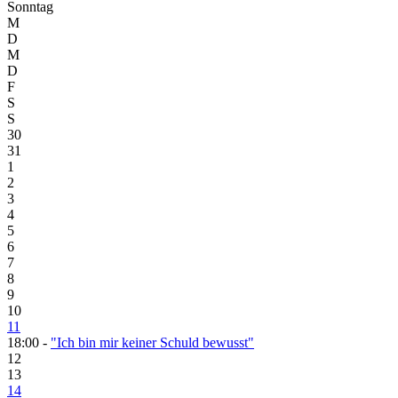
Sonntag
M
D
M
D
F
S
S
30
31
1
2
3
4
5
6
7
8
9
10
11
18:00 -
"Ich bin mir keiner Schuld bewusst"
12
13
14