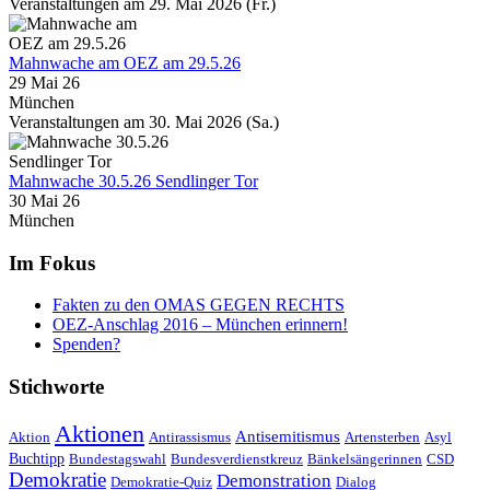
Veranstaltungen am 29. Mai 2026 (Fr.)
Mahnwache am OEZ am 29.5.26
29 Mai 26
München
Veranstaltungen am 30. Mai 2026 (Sa.)
Mahnwache 30.5.26 Sendlinger Tor
30 Mai 26
München
Im Fokus
Fakten zu den OMAS GEGEN RECHTS
OEZ-Anschlag 2016 – München erinnern!
Spenden?
Stichworte
Aktionen
Antisemitismus
Aktion
Antirassismus
Artensterben
Asyl
Buchtipp
Bundestagswahl
Bundesverdienstkreuz
Bänkelsängerinnen
CSD
Demokratie
Demonstration
Demokratie-Quiz
Dialog