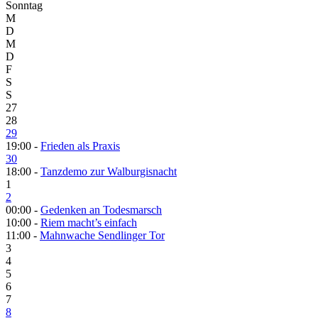
Sonntag
M
D
M
D
F
S
S
27
28
29
19:00 -
Frieden als Praxis
30
18:00 -
Tanzdemo zur Walburgisnacht
1
2
00:00 -
Gedenken an Todesmarsch
10:00 -
Riem macht’s einfach
11:00 -
Mahnwache Sendlinger Tor
3
4
5
6
7
8