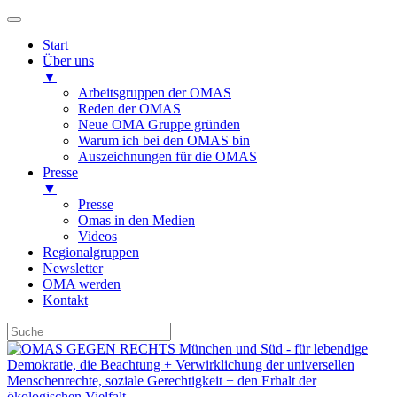
Start
Über uns
▼
Arbeitsgruppen der OMAS
Reden der OMAS
Neue OMA Gruppe gründen
Warum ich bei den OMAS bin
Auszeichnungen für die OMAS
Presse
▼
Presse
Omas in den Medien
Videos
Regionalgruppen
Newsletter
OMA werden
Kontakt