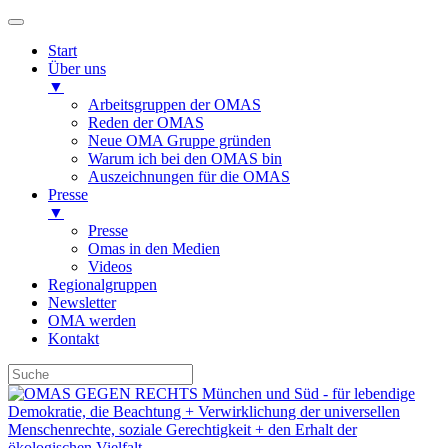
Start
Über uns
▼
Arbeitsgruppen der OMAS
Reden der OMAS
Neue OMA Gruppe gründen
Warum ich bei den OMAS bin
Auszeichnungen für die OMAS
Presse
▼
Presse
Omas in den Medien
Videos
Regionalgruppen
Newsletter
OMA werden
Kontakt