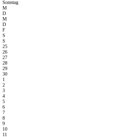
Sonntag
M
D
M
D
F
S
S
25
26
27
28
29
30
1
2
3
4
5
6
7
8
9
10
11