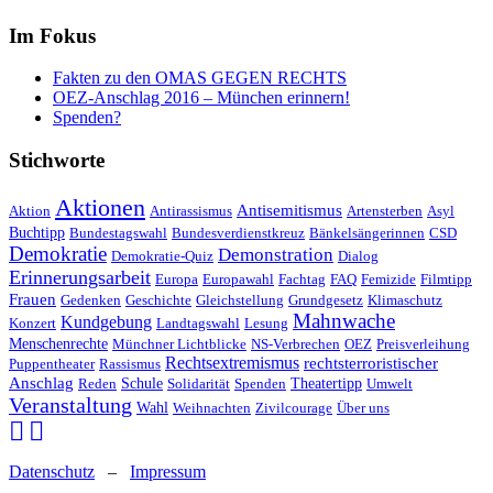
Im Fokus
Fakten zu den OMAS GEGEN RECHTS
OEZ-Anschlag 2016 – München erinnern!
Spenden?
Stichworte
Aktionen
Antisemitismus
Aktion
Antirassismus
Artensterben
Asyl
Buchtipp
Bundestagswahl
Bundesverdienstkreuz
Bänkelsängerinnen
CSD
Demokratie
Demonstration
Demokratie-Quiz
Dialog
Erinnerungsarbeit
Europa
Europawahl
Fachtag
FAQ
Femizide
Filmtipp
Frauen
Gedenken
Geschichte
Gleichstellung
Grundgesetz
Klimaschutz
Mahnwache
Kundgebung
Konzert
Landtagswahl
Lesung
Menschenrechte
Münchner Lichtblicke
NS-Verbrechen
OEZ
Preisverleihung
Rechtsextremismus
rechtsterroristischer
Puppentheater
Rassismus
Anschlag
Reden
Schule
Solidarität
Spenden
Theatertipp
Umwelt
Veranstaltung
Wahl
Weihnachten
Zivilcourage
Über uns
Datenschutz
–
Impressum