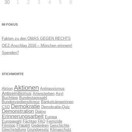
30
1
2
3
4
5
6
IM FOKUS
Fakten zu den OMAS GEGEN RECHTS
OEZ-Anschlag 2016 – München erinnern!
Spenden?
STICHWORTE
Aktionen
Aktion
Antirassismus
Antisemitismus
Artensterben
Asyl
Buchtipp
Bundestagswahl
Bundesverdienstkreuz
Bänkelsängerinnen
Demokratie
CSD
Demokratie-Quiz
Demonstration
Dialog
Erinnerungsarbeit
Europa
Europawahl
Fachtag
FAQ
Femizide
Frauen
Filmtipp
Gedenken
Geschichte
Gleichstellung
Grundgesetz
Klimaschutz