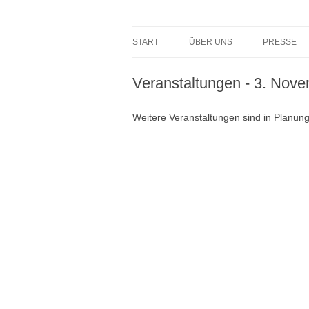
START
ÜBER UNS
PRESSE
ARBEITSGRUPPEN DER OMAS
PRESSE
Veranstaltungen - 3. Nov
REDEN DER OMAS
OMAS IN 
Weitere Veranstaltungen sind in Planung
NEUE OMA GRUPPE GRÜNDE
VIDEOS
WARUM ICH BEI DEN OMAS BI
AUSZEICHNUNGEN FÜR DIE
OMAS