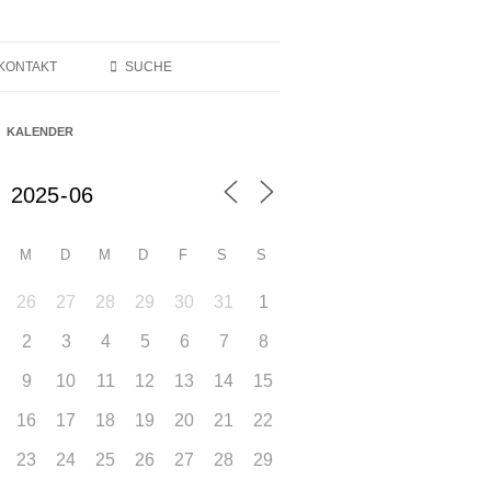
KONTAKT
SUCHE
KALENDER
M
D
M
D
F
S
S
26
27
28
29
30
31
1
2
3
4
5
6
7
8
9
10
11
12
13
14
15
16
17
18
19
20
21
22
23
24
25
26
27
28
29