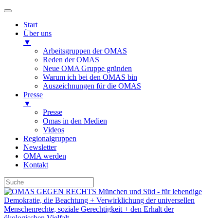
Start
Über uns
▼
Arbeitsgruppen der OMAS
Reden der OMAS
Neue OMA Gruppe gründen
Warum ich bei den OMAS bin
Auszeichnungen für die OMAS
Presse
▼
Presse
Omas in den Medien
Videos
Regionalgruppen
Newsletter
OMA werden
Kontakt