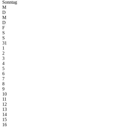
Sonntag
M
D
M
D
F
S
S
31
1
2
3
4
5
6
7
8
9
10
11
12
13
14
15
16