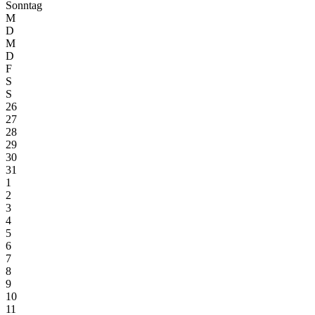
Sonntag
M
D
M
D
F
S
S
26
27
28
29
30
31
1
2
3
4
5
6
7
8
9
10
11