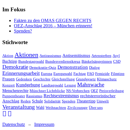
Im Fokus
Fakten zu den OMAS GEGEN RECHTS
OEZ-Anschlag 2016 – München erinnern!
Spenden?
Stichworte
Aktionen
Antisemitismus
Aktion
Antirassismus
Artensterben
Asyl
Buchtipp
Bundestagswahl
Bundesverdienstkreuz
Bänkelsängerinnen
CSD
Demokratie
Demonstration
Demokratie-Quiz
Dialog
Erinnerungsarbeit
Europa
Europawahl
Fachtag
FAQ
Femizide
Filmtipp
Frauen
Gedenken
Geschichte
Gleichstellung
Grundgesetz
Klimaschutz
Mahnwache
Kundgebung
Konzert
Landtagswahl
Lesung
Menschenrechte
Münchner Lichtblicke
NS-Verbrechen
OEZ
Preisverleihung
Rechtsextremismus
rechtsterroristischer
Puppentheater
Rassismus
Anschlag
Reden
Schule
Solidarität
Spenden
Theatertipp
Umwelt
Veranstaltung
Wahl
Weihnachten
Zivilcourage
Über uns
Datenschutz
–
Impressum