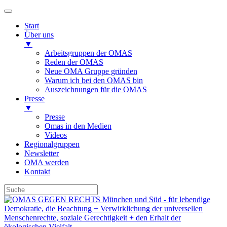
Start
Über uns
▼
Arbeitsgruppen der OMAS
Reden der OMAS
Neue OMA Gruppe gründen
Warum ich bei den OMAS bin
Auszeichnungen für die OMAS
Presse
▼
Presse
Omas in den Medien
Videos
Regionalgruppen
Newsletter
OMA werden
Kontakt