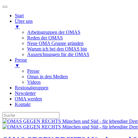
Start
Über uns
▼
Arbeitsgruppen der OMAS
Reden der OMAS
Neue OMA Gruppe gründen
Warum ich bei den OMAS bin
Auszeichnungen für die OMAS
Presse
▼
Presse
Omas in den Medien
Videos
Regionalgruppen
Newsletter
OMA werden
Kontakt