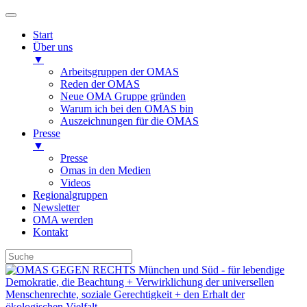
Start
Über uns
▼
Arbeitsgruppen der OMAS
Reden der OMAS
Neue OMA Gruppe gründen
Warum ich bei den OMAS bin
Auszeichnungen für die OMAS
Presse
▼
Presse
Omas in den Medien
Videos
Regionalgruppen
Newsletter
OMA werden
Kontakt