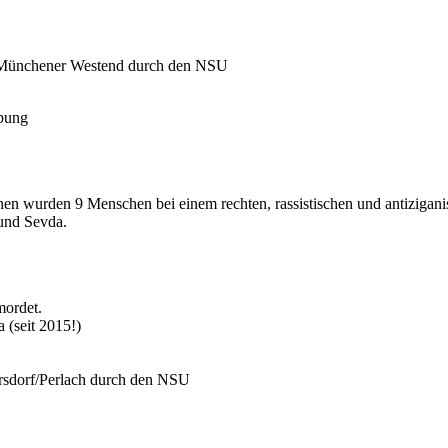
m Münchener Westend durch den NSU
ibung
wurden 9 Menschen bei einem rechten, rassistischen und antiziganis
 und Sevda.
mordet.
 (seit 2015!)
rsdorf/Perlach durch den NSU