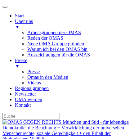
Start
Über uns
▼
Arbeitsgruppen der OMAS
Reden der OMAS
Neue OMA Gruppe gründen
Warum ich bei den OMAS bin
Auszeichnungen für die OMAS
Presse
▼
Presse
Omas in den Medien
Videos
Regionalgruppen
Newsletter
OMA werden
Kontakt