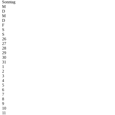
Sonntag
M
D
M
D
F
S
S
26
27
28
29
30
31
1
2
3
4
5
6
7
8
9
10
11