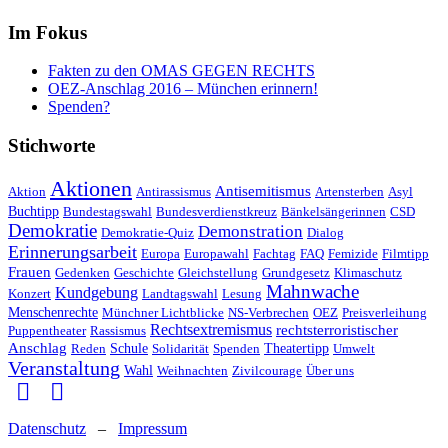
Im Fokus
Fakten zu den OMAS GEGEN RECHTS
OEZ-Anschlag 2016 – München erinnern!
Spenden?
Stichworte
Aktionen
Antisemitismus
Aktion
Antirassismus
Artensterben
Asyl
Buchtipp
Bundestagswahl
Bundesverdienstkreuz
Bänkelsängerinnen
CSD
Demokratie
Demonstration
Demokratie-Quiz
Dialog
Erinnerungsarbeit
Europa
Europawahl
Fachtag
FAQ
Femizide
Filmtipp
Frauen
Gedenken
Geschichte
Gleichstellung
Grundgesetz
Klimaschutz
Mahnwache
Kundgebung
Konzert
Landtagswahl
Lesung
Menschenrechte
Münchner Lichtblicke
NS-Verbrechen
OEZ
Preisverleihung
Rechtsextremismus
rechtsterroristischer
Puppentheater
Rassismus
Anschlag
Reden
Schule
Solidarität
Spenden
Theatertipp
Umwelt
Veranstaltung
Wahl
Weihnachten
Zivilcourage
Über uns
Datenschutz
–
Impressum