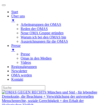
Start
Über uns
▼
Arbeitsgruppen der OMAS
Reden der OMAS
Neue OMA Gruppe gründen
Warum ich bei den OMAS bin
Auszeichnungen für die OMAS
Presse
▼
Presse
Omas in den Medien
Videos
Regionalgruppen
Newsletter
OMA werden
Kontakt