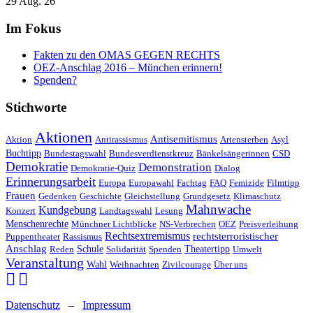
29 Aug. 26
Im Fokus
Fakten zu den OMAS GEGEN RECHTS
OEZ-Anschlag 2016 – München erinnern!
Spenden?
Stichworte
Aktionen
Antisemitismus
Aktion
Antirassismus
Artensterben
Asyl
Buchtipp
Bundestagswahl
Bundesverdienstkreuz
Bänkelsängerinnen
CSD
Demokratie
Demonstration
Demokratie-Quiz
Dialog
Erinnerungsarbeit
Europa
Europawahl
Fachtag
FAQ
Femizide
Filmtipp
Frauen
Gedenken
Geschichte
Gleichstellung
Grundgesetz
Klimaschutz
Mahnwache
Kundgebung
Konzert
Landtagswahl
Lesung
Menschenrechte
Münchner Lichtblicke
NS-Verbrechen
OEZ
Preisverleihung
Rechtsextremismus
rechtsterroristischer
Puppentheater
Rassismus
Anschlag
Reden
Schule
Solidarität
Spenden
Theatertipp
Umwelt
Veranstaltung
Wahl
Weihnachten
Zivilcourage
Über uns
Datenschutz
–
Impressum