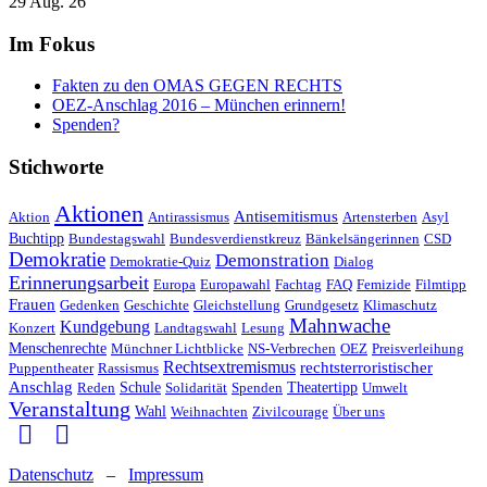
29 Aug. 26
Im Fokus
Fakten zu den OMAS GEGEN RECHTS
OEZ-Anschlag 2016 – München erinnern!
Spenden?
Stichworte
Aktionen
Antisemitismus
Aktion
Antirassismus
Artensterben
Asyl
Buchtipp
Bundestagswahl
Bundesverdienstkreuz
Bänkelsängerinnen
CSD
Demokratie
Demonstration
Demokratie-Quiz
Dialog
Erinnerungsarbeit
Europa
Europawahl
Fachtag
FAQ
Femizide
Filmtipp
Frauen
Gedenken
Geschichte
Gleichstellung
Grundgesetz
Klimaschutz
Mahnwache
Kundgebung
Konzert
Landtagswahl
Lesung
Menschenrechte
Münchner Lichtblicke
NS-Verbrechen
OEZ
Preisverleihung
Rechtsextremismus
rechtsterroristischer
Puppentheater
Rassismus
Anschlag
Reden
Schule
Solidarität
Spenden
Theatertipp
Umwelt
Veranstaltung
Wahl
Weihnachten
Zivilcourage
Über uns
Datenschutz
–
Impressum