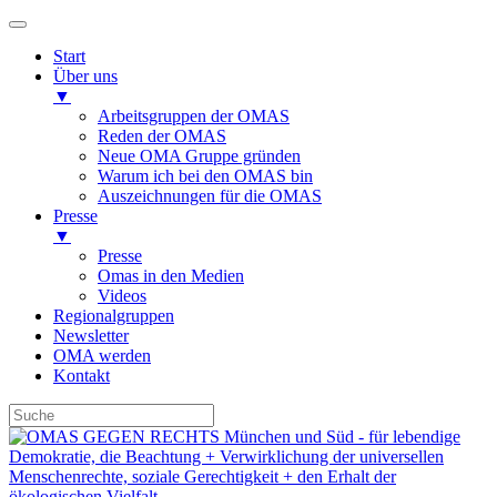
Start
Über uns
▼
Arbeitsgruppen der OMAS
Reden der OMAS
Neue OMA Gruppe gründen
Warum ich bei den OMAS bin
Auszeichnungen für die OMAS
Presse
▼
Presse
Omas in den Medien
Videos
Regionalgruppen
Newsletter
OMA werden
Kontakt