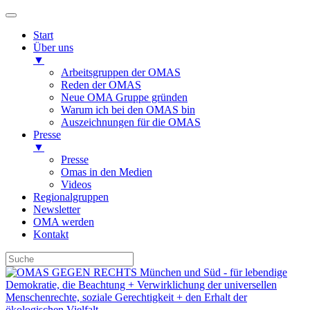
Start
Über uns
▼
Arbeitsgruppen der OMAS
Reden der OMAS
Neue OMA Gruppe gründen
Warum ich bei den OMAS bin
Auszeichnungen für die OMAS
Presse
▼
Presse
Omas in den Medien
Videos
Regionalgruppen
Newsletter
OMA werden
Kontakt